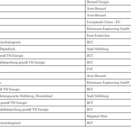
Bernard Gruppe
Actes Bernard
Actes Bernard
Europäische Union - EU
Kleinmann Engineering GmbH
Kreis Euskirchen
Eisenbahngesetz
BCT
 Digitalfunk
Stadt Wolfsburg
gemäß TSI Energie
BCT
ilitätsprüfung gemäß TSI Energie
BCT
FCP
Actes Bernard
m
Kleinmann Engineering GmbH
äß TSI Energie
BCT
d Rettungswache Wolfsburg, Deutschland
Stadt Wolfsburg
g gemäß TSI Energie
BCT
erabilitätsprüfung gemäß TSI Energie
BCT
Magistrat Wien
isenbahngesetz
BCT