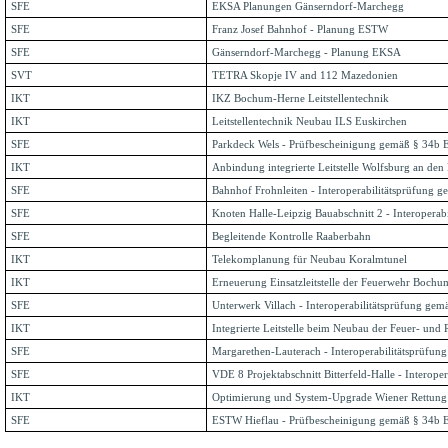
SFE
EKSA Planungen Gänserndorf-Marchegg
SFE
Franz Josef Bahnhof - Planung ESTW
SFE
Gänserndorf-Marchegg - Planung EKSA
SVT
TETRA Skopje IV and 112 Mazedonien
IKT
IKZ Bochum-Herne Leitstellentechnik
IKT
Leitstellentechnik Neubau ILS Euskirchen
SFE
Parkdeck Wels - Prüfbescheinigung gemäß § 34b 
IKT
Anbindung integrierte Leitstelle Wolfsburg an den
SFE
Bahnhof Frohnleiten - Interoperabilitätsprüfung 
SFE
Knoten Halle-Leipzig Bauabschnitt 2 - Interoperab
SFE
Begleitende Kontrolle Raaberbahn
IKT
Telekomplanung für Neubau Koralmtunel
IKT
Erneuerung Einsatzleitstelle der Feuerwehr Bochu
SFE
Unterwerk Villach - Interoperabilitätsprüfung gem
IKT
Integrierte Leitstelle beim Neubau der Feuer- un
SFE
Margarethen-Lauterach - Interoperabilitätsprüfun
SFE
VDE 8 Projektabschnitt Bitterfeld-Halle - Interop
IKT
Optimierung und System-Upgrade Wiener Rettung
SFE
ESTW Hieflau - Prüfbescheinigung gemäß § 34b E