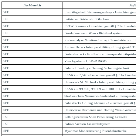
Fachbereich
Auft
SFE
Linz Wegscheid Sicherungsanlage - Gutachten gem
IKT
Leitstellen Betriebshof Glocksee
SFE
ESTW Braunau - Gutachten gemäß § 31a Eisenbah
IKT
Berufsfeuerwehr Wien - Richtfunksystem
SFE
Risikoanalyse Not-Aus-Konzept Trambetriebshof 
SFE
Knoten Halle - Interoperabilitätsprüfung gemäß T
SFE
Bestandsstrecke Nordbahn - Interoperabilitätsprü
SFE
Vinschgerbahn GSM-R RAMS
SFE
Bahnhof Preding - Planung Sicherungstechnik
SFE
EKSA km 7,540 - Gutachten gemäß § 31a Eisenba
SFE
Unterwerk St. Michael - Interoperabilitätsprüfun
SFE
EKSA km 99.896, 99.669 und 100.051 - Gutachte
SFE
Straßwalchen-Neumarkt-Köstendorf - Interoperabi
SFE
Bahnstrecke Golling Abtenau - Gutachten gemäß §
SFE
Unterwerke Reichenau und Hötting West- Gutacht
IKT
Rettungszentrum Soest Erneuerung Leitstelle
IKT
Polizei Sachsen Einsatzleitsystem
SFE
Myanmar Modernisierung Eisenbahnstrecke