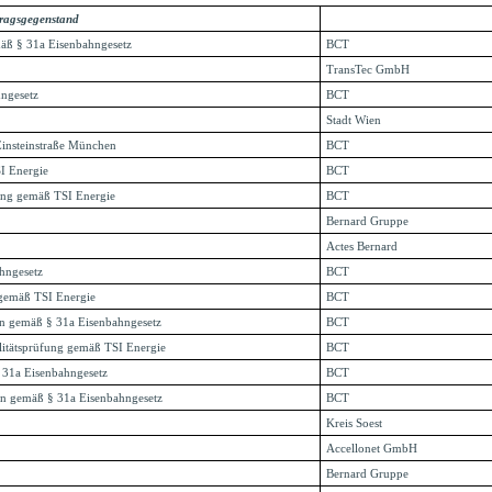
ragsgegenstand
äß § 31a Eisenbahngesetz
BCT
TransTec GmbH
ngesetz
BCT
Stadt Wien
Einsteinstraße München
BCT
SI Energie
BCT
fung gemäß TSI Energie
BCT
Bernard Gruppe
Actes Bernard
hngesetz
BCT
g gemäß TSI Energie
BCT
n gemäß § 31a Eisenbahngesetz
BCT
litätsprüfung gemäß TSI Energie
BCT
 31a Eisenbahngesetz
BCT
en gemäß § 31a Eisenbahngesetz
BCT
Kreis Soest
Accellonet GmbH
Bernard Gruppe