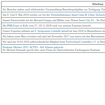
Mitteilung
Für Besucher stehen nach telefonischer Voranmeldung Besucherparkplätze zur Verfügung. Einf
Am 8. Und 9. Mai 2019 werden wir bei der
Wirtschaftsmission Smart Cities & Urban Technolo
Smarte Partnerschaft mit der Bernard Gruppe und Bühler zum Thema
Smart City Fit
– Ihr Part
Die
PMR-Expo in Köln
vom 27.-29.11.2018 wird von unseren Experten besucht.
Unsere Experten nehmen am
6. Symposium Leitstelle aktuell
im Juni 2018 in Bremerhaven tei
Wir haben unser Büro erweitert und sind seit November 2017 nun intern mit den Büroräume
Wir sind seit 10.03.2016 außerordentliches Mitglied beim
Fachverband Leitstellen e.V.
in Deut
Punktum Oktober 2015: ACTES - Auf Schiene gebracht
Dr. Michael Schussek spricht über seine Firma im Österreichischen Fachmagazin Punktum