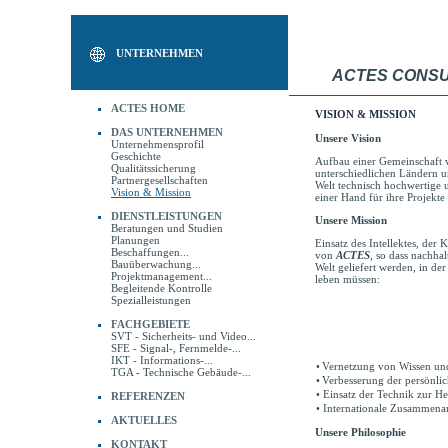
UNTERNEHMEN
ACTES CONSU
ACTES HOME
VISION & MISSION
DAS UNTERNEHMEN
Unsere Vision
Unternehmensprofil
Geschichte
Aufbau einer Gemeinschaft v
Qualitätssicherung
unterschiedlichen Ländern u
Partnergesellschaften
Welt technisch hochwertige 
Vision & Mission
einer Hand für ihre Projekte
DIENSTLEISTUNGEN
Unsere Mission
Beratungen und Studien
Planungen
Einsatz des Intellektes, der 
Beschaffungen...
von
ACTES
, so dass nachha
Bauüberwachung...
Welt geliefert werden, in d
Projektmanagement...
leben müssen:
Begleitende Kontrolle
Spezialleistungen
FACHGEBIETE
SVT - Sicherheits- und Video...
SFE - Signal-, Fernmelde-...
IKT - Informations-...
•
Vernetzung von Wissen und 
TGA - Technische Gebäude-...
•
Verbesserung der persönlic
•
Einsatz der Technik zur H
REFERENZEN
•
Internationale Zusammenarb
AKTUELLES
Unsere Philosophie
KONTAKT